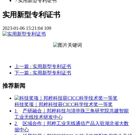
/
实用新型专利证书
实用新型专利证书
2023-01-06 15:21:04
109
上一篇
: 实用新型专利证书
下一篇
: 实用新型专利证书
推荐新闻
科技奖项｜邦粹科技获CICC科学技术奖一等奖
1
产研融合｜邦粹科技与清华珠三角研究院共建智能
工业无线技术研发中心
2
区域合作｜邦粹工业无线通信产品入驻湖北省大数
据中心