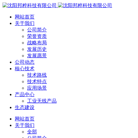
网站首页
关于我们
公司简介
荣誉资质
战略布局
发展历史
发展愿景
公司动态
核心技术
技术路线
技术特点
应用场景
产品中心
工业无线产品
生态建设
网站首页
关于我们
全部