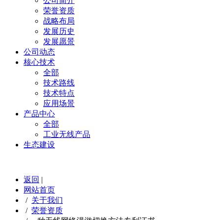
公司简介
荣誉资质
战略布局
发展历史
发展愿景
公司动态
核心技术
全部
技术路线
技术特点
应用场景
产品中心
全部
工业无线产品
生态建设
返回
|
网站首页
/
关于我们
/
荣誉资质