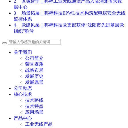
2
区域合作｜邦粹工业无线通信产品入驻湖北省大数
据中心
3
场景拓展｜邦粹科技EPWL技术构筑配电房安全无线
监控体系
4
党建风采｜邦粹科技党支部获评“沈阳市先进基层党
组织”称号
关于我们
公司简介
荣誉资质
战略布局
发展历史
发展愿景
公司动态
核心技术
技术路线
技术特点
应用场景
产品中心
工业无线产品