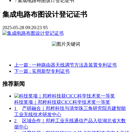
/
集成电路布图设计登记证书
集成电路布图设计登记证书
2025-05-28 09:20:23
95
上一篇
: 一种路由器天线调节方法及装置专利证书
下一篇
: 实用新型专利证书
推荐新闻
科技奖项｜邦粹科技获CICC科学技术奖一等奖
1
产研融合｜邦粹科技与清华珠三角研究院共建智能
工业无线技术研发中心
2
区域合作｜邦粹工业无线通信产品入驻湖北省大数
据中心