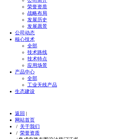
公司简介
荣誉资质
战略布局
发展历史
发展愿景
公司动态
核心技术
全部
技术路线
技术特点
应用场景
产品中心
全部
工业无线产品
生态建设
返回
|
网站首页
/
关于我们
/
荣誉资质