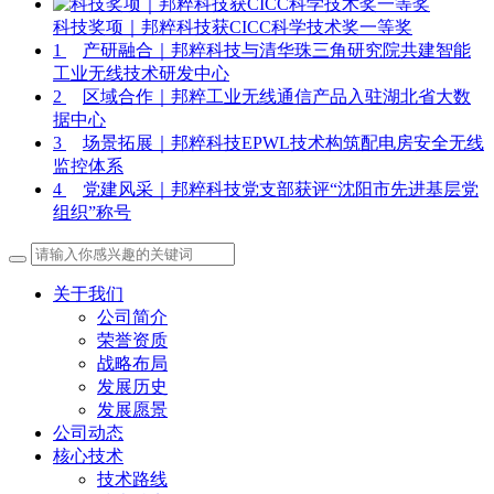
科技奖项｜邦粹科技获CICC科学技术奖一等奖
1
产研融合｜邦粹科技与清华珠三角研究院共建智能
工业无线技术研发中心
2
区域合作｜邦粹工业无线通信产品入驻湖北省大数
据中心
3
场景拓展｜邦粹科技EPWL技术构筑配电房安全无线
监控体系
4
党建风采｜邦粹科技党支部获评“沈阳市先进基层党
组织”称号
关于我们
公司简介
荣誉资质
战略布局
发展历史
发展愿景
公司动态
核心技术
技术路线