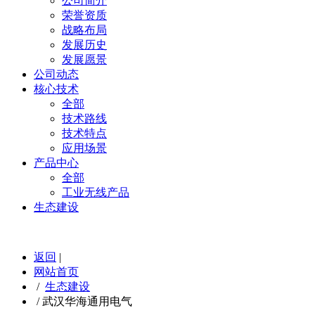
公司简介
荣誉资质
战略布局
发展历史
发展愿景
公司动态
核心技术
全部
技术路线
技术特点
应用场景
产品中心
全部
工业无线产品
生态建设
返回
|
网站首页
/
生态建设
/
武汉华海通用电气