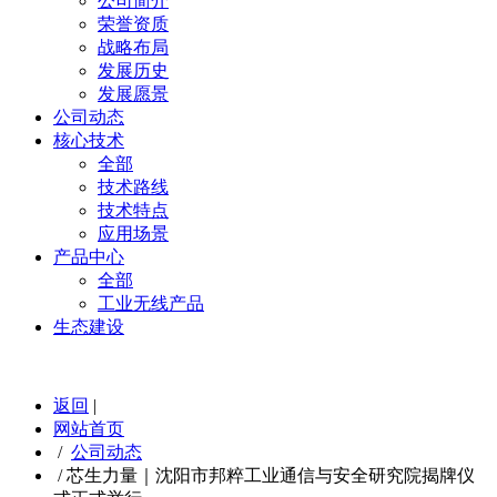
公司简介
荣誉资质
战略布局
发展历史
发展愿景
公司动态
核心技术
全部
技术路线
技术特点
应用场景
产品中心
全部
工业无线产品
生态建设
返回
|
网站首页
/
公司动态
/
芯生力量｜沈阳市邦粹工业通信与安全研究院揭牌仪